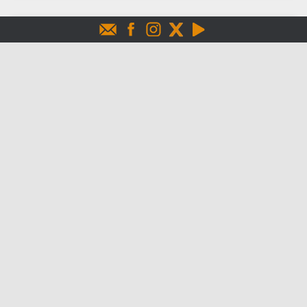
ANLA ordenó audiencia pública
ambiental en San Luis de Gaceno
La entidad evidenció incumplimientos de la petrolera
Nikoil Energy denunciados por la comunidad desde 2014.
4 junio 2025