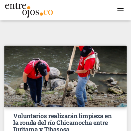
TOGGL
NAVIG
Voluntarios realizarán limpieza en
la ronda del río Chicamocha entre
Duitama y Tibasosa