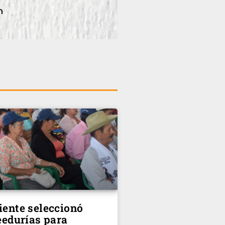
ente seleccionó
eedurías para