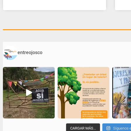
entreojosco
CARGAR MÁS...
Síguenos 