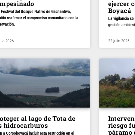
ampesinado
ejercer 
Boyacá
V Festival del Bosque Nativo de Gachantivá,
itió reafirmar el compromiso comunitario con la
La vigilancia se
ervación.
gestión ambient
ulio 2026
22 julio 2026
oteger al lago de Tota de
Interven
s hidrocarburos
riesgo f
páramo 
n a Corpoboyacá incluir esta restricción en el