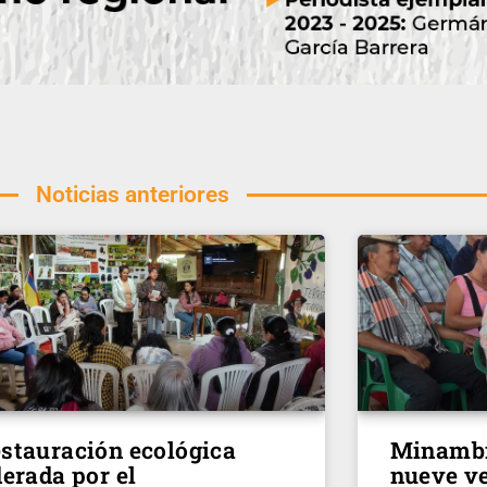
Noticias anteriores
stauración ecológica
Minambi
derada por el
nueve v