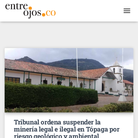
TOGGL
NAVIG
Tribunal ordena suspender la
minería legal e ilegal en Tópaga por
riesgo geológico y ambiental