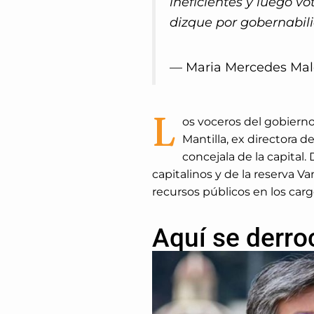
ineficientes y luego vo
dizque por gobernabili
— Maria Mercedes M
L
os voceros del gobierno
Mantilla, ex directora d
concejala de la capita
capitalinos y de la reserva 
recursos públicos en los car
Aquí se derro