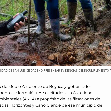
UNIDAD DE SAN LUIS DE GACENO PRESENTAR EVIDENCIAS DEL INCUMPLIMIENTO A
io de Medio Ambiente de Boyacá y gobernador
nto, le formuló tres solicitudes a la Autoridad
mbientales (ANLA) a propósito de las filtraciones de
redas Horizontes y Caño Grande de ese municipio del