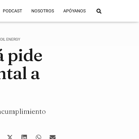
PODCAST
NOSOTROS
APÓYANOS
OIL ENERGY
 pide
tal a
 incumplimiento