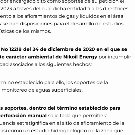
dor encargado citó como soportes de su petición el
023 a través del cual dicha entidad fija las directrices
nto a los afloramientos de gas y líquidos en el área
y se dan disposiciones para el desarrollo de estudios
ísticas de los mismos.
 No 12218 del 24 de diciembre de 2020 en el que se
de carácter ambiental de Nikoil Energy
por incumplir
idad asociados a los siguientes hechos:
rmino establecido para ello, los soportes de la
 monitoreo de aguas superficiales.
los soportes, dentro del término establecido para
 perforación manual
solicitada que permitiera
encia estratigráfica en el sitio de afloramiento de la
 así como un estudio hidrogeológico de la zona que