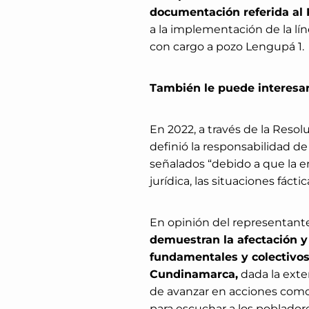
documentación referida al 
a la implementación de la lí
con cargo a pozo Lengupá 1.
También le puede interesa
En 2022, a través de la Reso
definió la responsabilidad d
señalados “debido a que la e
jurídica, las situaciones fáct
En opinión del representant
demuestran la afectación y
fundamentales y colectivo
Cundinamarca,
dada la exte
de avanzar en acciones como
para escuchar a los poblador