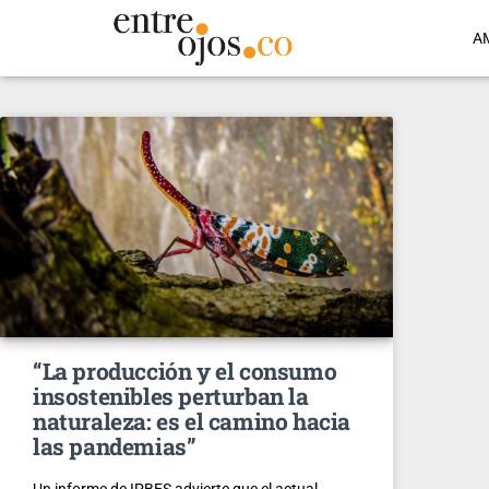
A
“La producción y el consumo
insostenibles perturban la
naturaleza: es el camino hacia
las pandemias”
Un informe de IPBES advierte que el actual