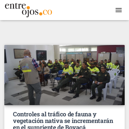
TOGGL
NAVIG
Controles al tráfico de fauna y
vegetación nativa se incrementarán
en el suroriente de Boyacá