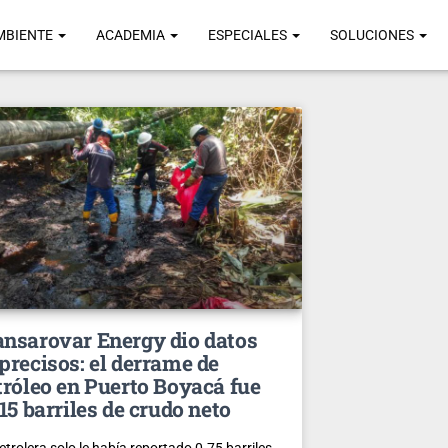
MBIENTE
ACADEMIA
ESPECIALES
SOLUCIONES
nsarovar Energy dio datos
precisos: el derrame de
tróleo en Puerto Boyacá fue
15 barriles de crudo neto
etrolera solo le había reportado 0.75 barriles