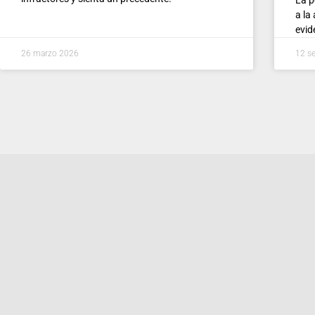
a la
evid
26 marzo 2026
12 s