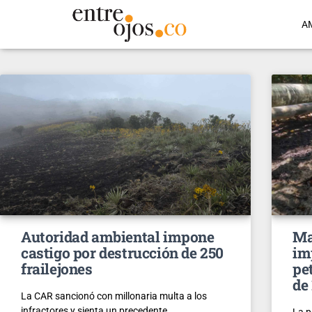
A
Autoridad ambiental impone
Ma
castigo por destrucción de 250
im
frailejones
pe
de 
La CAR sancionó con millonaria multa a los
infractores y sienta un precedente.
La p