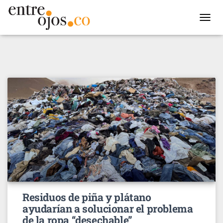
TOGGL
NAVIG
Residuos de piña y plátano
ayudarían a solucionar el problema
de la ropa “desechable”