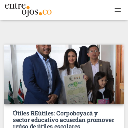
TOGGL
NAVIG
Útiles REútiles: Corpoboyacá y
sector educativo acuerdan promover
reúso de útiles escolares