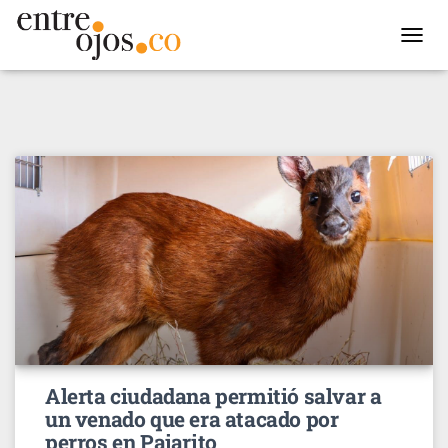
TOGGL
NAVIG
Alerta ciudadana permitió salvar a
un venado que era atacado por
perros en Pajarito