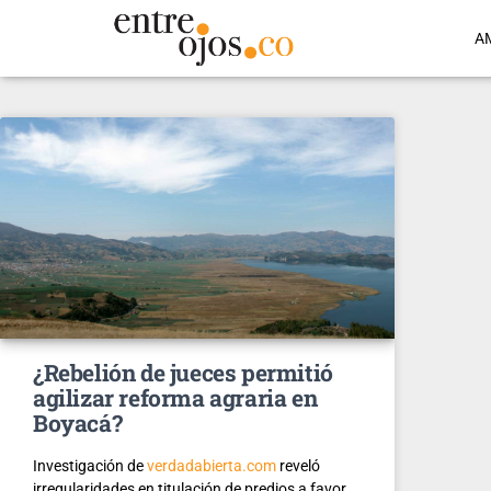
A
¿Rebelión de jueces permitió
agilizar reforma agraria en
Boyacá?
Investigación de
v
erdadabierta.com
reveló
irregularidades en titulación de predios a favor