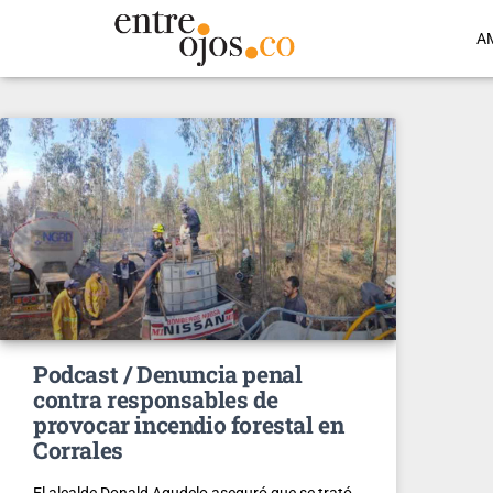
A
Podcast / Denuncia penal
contra responsables de
provocar incendio forestal en
Corrales
El alcalde Donald Agudelo aseguró que se trató