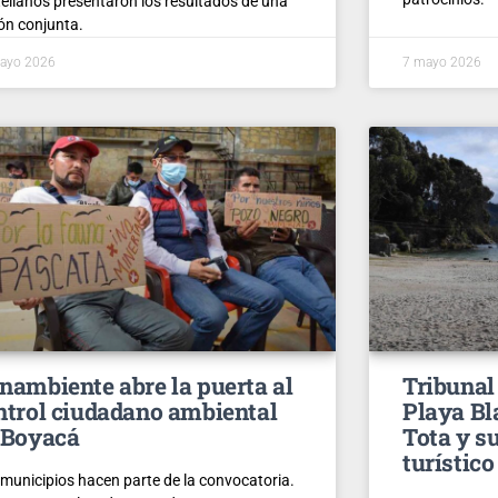
ellanos presentaron los resultados de una
ón conjunta.
ayo 2026
7 mayo 2026
nambiente abre la puerta al
Tribunal
ntrol ciudadano ambiental
Playa Bl
 Boyacá
Tota y s
turístico
 municipios hacen parte de la convocatoria.