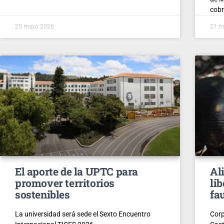
cobr
25 mayo 2026
21 m
El aporte de la UPTC para
Al
promover territorios
li
sostenibles
fa
La universidad será sede el Sexto Encuentro
Corp