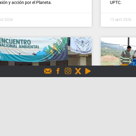
exión y acción por el Planeta.
UPTC.
ril 2026
13 abril 2026
in páramo no hay agua’
Urbaser 
planta d
ama será escenario de una movilización en
para red
nsa del agua. Está programada para el 22
metano
arzo.