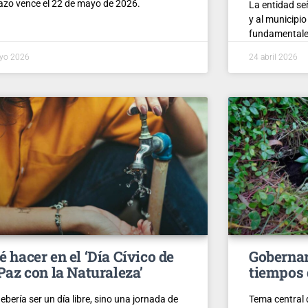
lazo vence el 22 de mayo de 2026.
La entidad s
y al municipi
fundamentale
yo 2026
24 abril 2026
é hacer en el ‘Día Cívico de
Gobernar 
 Paz con la Naturaleza’
tiempos 
ebería ser un día libre, sino una jornada de
Tema central 