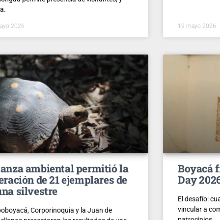
a.
ayo 2026
19 mayo 2026
ianza ambiental permitió la
Boyacá f
beración de 21 ejemplares de
Day 202
una silvestre
El desafío: cu
vincular a co
oboyacá, Corporinoquia y la Juan de
patrocinios.