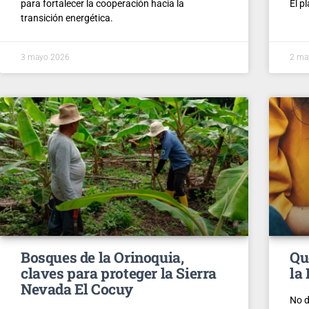
para fortalecer la cooperación hacia la
El p
transición energética.
3 mayo 2026
2 ma
Bosques de la Orinoquia,
Qu
claves para proteger la Sierra
la
Nevada El Cocuy
No d