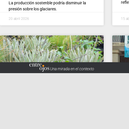
refl
La producción sostenble podría disminuir la
presión sobre los glaciares.
20 abril 2026
15 ab
Una mirada en el contexto
Acción legal busca frenar
‘S
millonario proyecto de
Duit
restauración en el páramo
defe
de m
Las obras, a cargo de la Gobernación, se