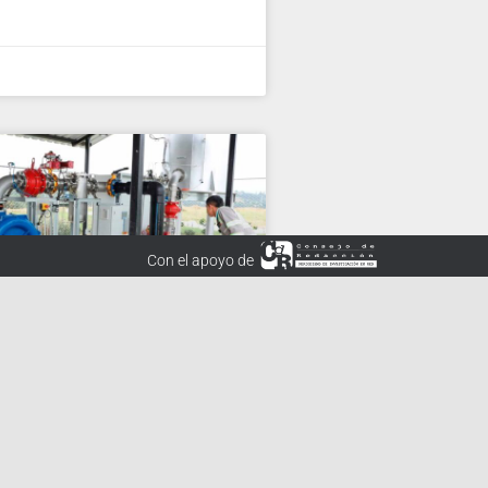
Con el apoyo de
presentó primera
e biogás de Boyacá
ucir emisiones de