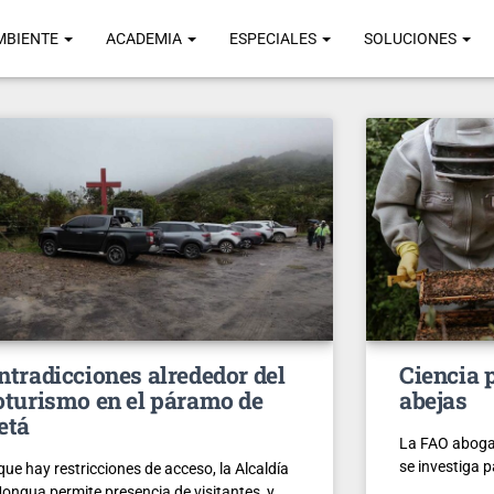
MBIENTE
ACADEMIA
ESPECIALES
SOLUCIONES
ntradicciones alrededor del
Ciencia p
oturismo en el páramo de
abejas
etá
La FAO aboga
se investiga 
ue hay restricciones de acceso, la Alcaldía
ongua permite presencia de visitantes, y