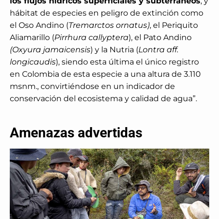
los flujos hídricos superficiales y subterráneos
, y
hábitat de especies en peligro de extinción como
el Oso Andino (
Tremarctos ornatus)
, el Periquito
Aliamarillo (
Pirrhura callyptera
), el Pato Andino
(Oxyura jamaicensis
) y la Nutria (
Lontra aff.
longicaudis
), siendo esta última el único registro
en Colombia de esta especie a una altura de 3.110
msnm., convirtiéndose en un indicador de
conservación del ecosistema y calidad de agua”.
Amenazas advertidas