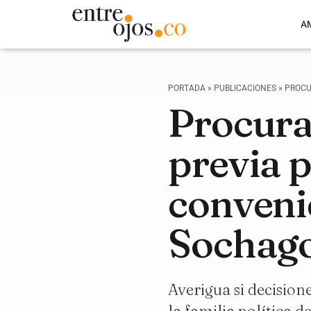
A
PORTADA
»
PUBLICACIONES
»
PROCU
Procura
previa 
conveni
Sochag
Averigua si decision