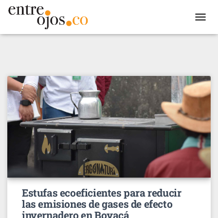
TOGGL
NAVIG
Estufas ecoeficientes para reducir
las emisiones de gases de efecto
invernadero en Boyacá