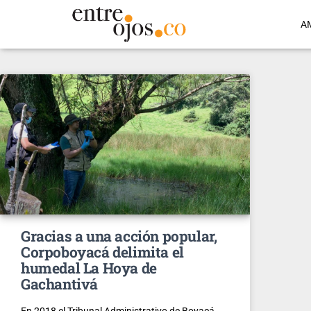
A
Gracias a una acción popular,
Corpoboyacá delimita el
humedal La Hoya de
Gachantivá
En 2018 el Tribunal Administrativo de Boyacá