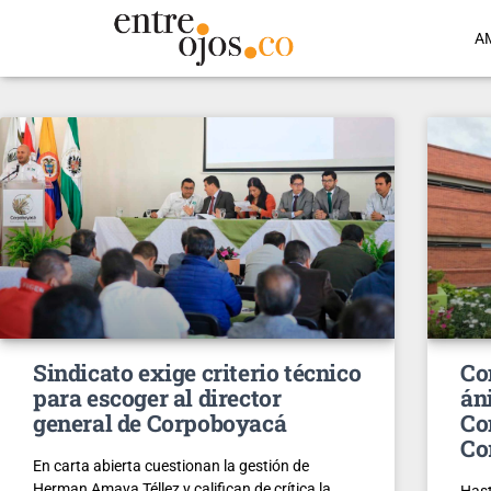
A
Sindicato exige criterio técnico
Co
para escoger al director
án
general de Corpoboyacá
Co
Co
En carta abierta cuestionan la gestión de
Herman Amaya Téllez y califican de crítica la
Hast