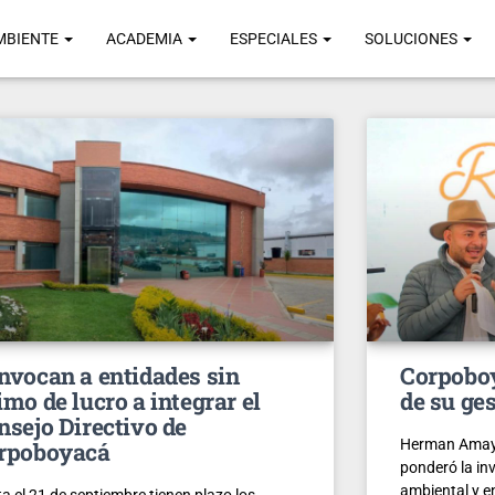
MBIENTE
ACADEMIA
ESPECIALES
SOLUCIONES
nvocan a entidades sin
Corpoboy
imo de lucro a integrar el
de su ge
nsejo Directivo de
Herman Amaya 
rpoboyacá
ponderó la in
ambiental y en
a el 21 de septiembre tienen plazo los