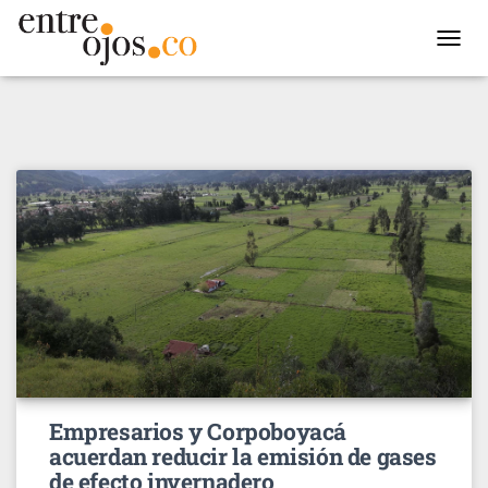
TOGGL
NAVIG
Empresarios y Corpoboyacá
acuerdan reducir la emisión de gases
de efecto invernadero