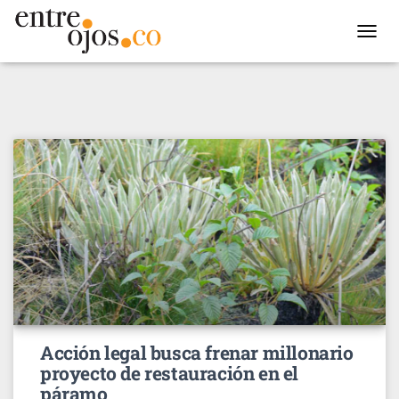
TOGGL
NAVIG
Acción legal busca frenar millonario
proyecto de restauración en el
páramo