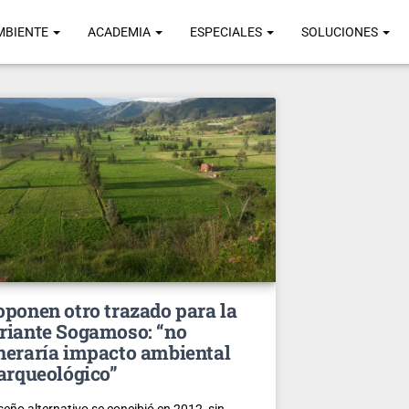
MBIENTE
ACADEMIA
ESPECIALES
SOLUCIONES
oponen otro trazado para la
riante Sogamoso: “no
neraría impacto ambiental
 arqueológico”
iseño alternativo se concibió en 2012, sin