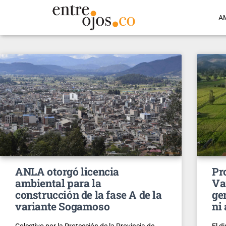
A
ANLA otorgó licencia
Pr
ambiental para la
Va
construcción de la fase A de la
ge
variante Sogamoso
ni
Colectivo por la Protección de la Provincia de
El d