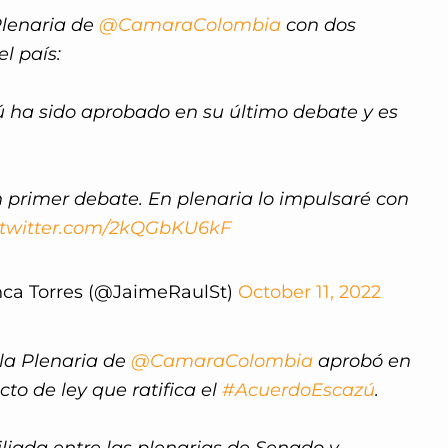
Plenaria de
@CamaraColombia
con dos
l país:
ú ha sido aprobado en su último debate y es
primer debate. En plenaria lo impulsaré con
.twitter.com/2kQGbKU6kF
ca Torres (@JaimeRaulSt)
October 11, 2022
, la Plenaria de
@CamaraColombia
aprobó en
to de ley que ratifica el
#AcuerdoEscazú
.