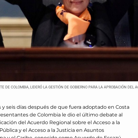
E DE COLOMBIA, LIDERÓ LA GESTIÓN DE GOBIERNO PARA LA APROBACIÓN DEL A
s y seis días después de que fuera adoptado en Costa
resentantes de Colombia le dio el último debate al
ficación del Acuerdo Regional sobre el Acceso a la
Pública y el Acceso a la Justicia en Asuntos
na y el Caribe, conocido como Acuerdo de Escazú.