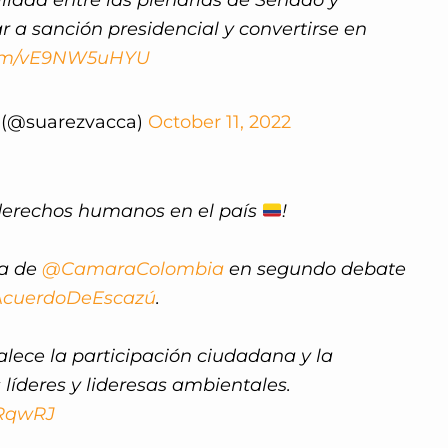
iliada entre las plenarias de Senado y
 a sanción presidencial y convertirse en
.com/vE9NW5uHYU
 (@suarezvacca)
October 11, 2022
 derechos humanos en el país
!
ia de
@CamaraColombia
en segundo debate
cuerdoDeEscazú
.
talece la participación ciudadana y la
 líderes y lideresas ambientales.
sRqwRJ