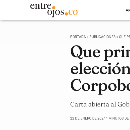
A
PORTADA
»
PUBLICACIONES
»
QUE P
Que pri
elección
Corpob
Carta abierta al Go
22 DE ENERO DE 2024
4 MINUTOS DE