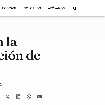
PODCAST
NOSOTROS
APÓYANOS
Á
 la
ción de
.