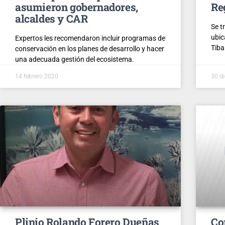
asumieron gobernadores,
Re
alcaldes y CAR
Se t
ubic
Expertos les recomendaron incluir programas de
Tiba
conservación en los planes de desarrollo y hacer
una adecuada gestión del ecosistema.
14 febrero 2020
30 d
Plinio Rolando Forero Dueñas
Co