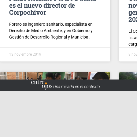
es el nuevo director de
no
Corpochivor
ge
20
Forero es ingeniero sanitario, especialista en
Derecho de Medio Ambiente, y en Gobierno y
El C
Gestión de Desarrollo Regional y Municipal.
list
carg
13 noviembre 2019
8 no
Una mirada en el contexto