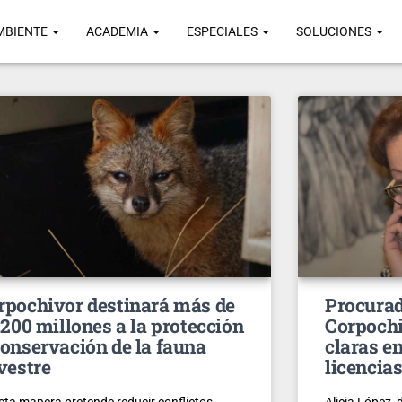
MBIENTE
ACADEMIA
ESPECIALES
SOLUCIONES
rpochivor destinará más de
Procurad
1.200 millones a la protección
Corpochi
conservación de la fauna
claras e
lvestre
licencia
sta manera pretende reducir conflictos
Alicia López, 