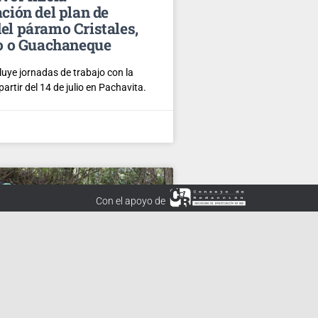
ación del plan de
el páramo Cristales,
jo o Guachaneque
luye jornadas de trabajo con la
rtir del 14 de julio en Pachavita.
Con el apoyo de