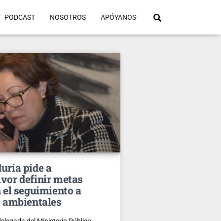
PODCAST
NOSOTROS
APÓYANOS
uría pide a
vor definir metas
n el seguimiento a
s ambientales
delegada del Ministerio Público,