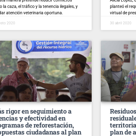
 la caza, el tráfico y la tenencia ilegales, y
planteó el re
dar atención veterinaria oportuna.
virtual de pre
osto 2020
30 abril 2020
s rigor en seguimiento a
Residuos
cencias y efectividad en
residual
ogramas de reforestación,
territoria
opuestas ciudadanas al plan
plan de 