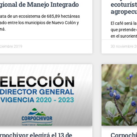
gional de Manejo Integrado
ecoturís
agropecu
rata de un ecosistema de 685,89 hectáreas
ado entre los municipios de Nuevo Colón y
El café será l
ná.
que pretende 
en el surorie
iciembre 2019
30 noviembre 
rpochivor elegirá el 13 de
Corpochi