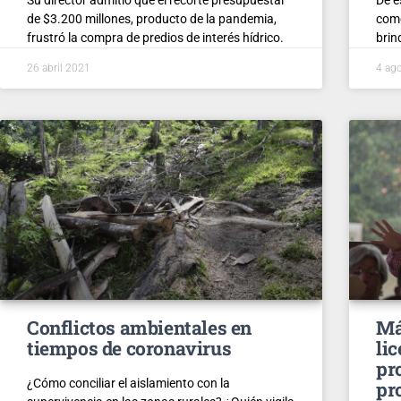
de $3.200 millones, producto de la pandemia,
como
frustró la compra de predios de interés hídrico.
brin
26 abril 2021
4 ag
Conflictos ambientales en
Má
tiempos de coronavirus
li
pr
¿Cómo conciliar el aislamiento con la
pr