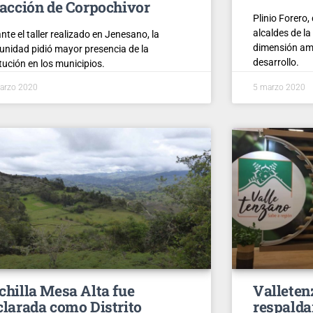
 acción de Corpochivor
Plinio Forero, 
alcaldes de la
nte el taller realizado en Jenesano, la
dimensión amb
nidad pidió mayor presencia de la
desarrollo.
itución en los municipios.
arzo 2020
5 marzo 2020
chilla Mesa Alta fue
Valleten
clarada como Distrito
respalda