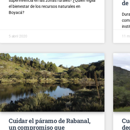
supervivencia en las zonas rurales? ¿Quién vigila
de
el bienestar de los recursos naturales en
Boyacá?
Dura
comu
inst
5 abril 2020
11 m
Cuidar el páramo de Rabanal,
Cu
un compromiso que
de