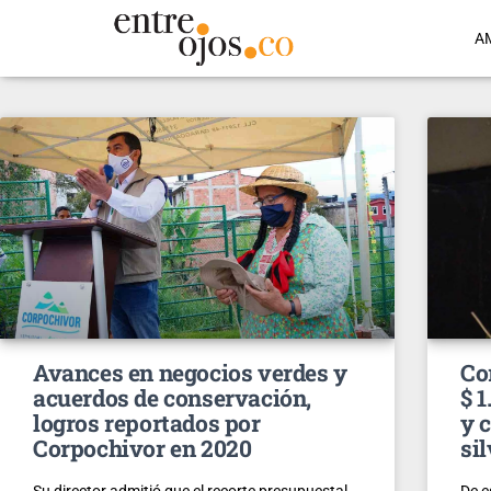
A
Avances en negocios verdes y
Co
acuerdos de conservación,
$ 
logros reportados por
y 
Corpochivor en 2020
si
Su director admitió que el recorte presupuestal
De e